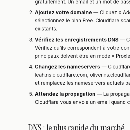
gratuitement. Un email et un mot de pass
Ajoutez votre domaine
— Cliquez « Add
sélectionnez le plan Free. Cloudflare 
existants.
Vérifiez les enregistrements DNS
— Cl
Vérifiez qu'ils correspondent à votre co
principaux doivent être en mode « Proxi
Changez les nameservers
— Cloudflar
leah.ns.cloudflare.com, oliver.ns.cloudfla
et remplacez les nameservers actuels pa
Attendez la propagation
— La propagat
Cloudflare vous envoie un email quand c'
DNS : le plus rapide du marché