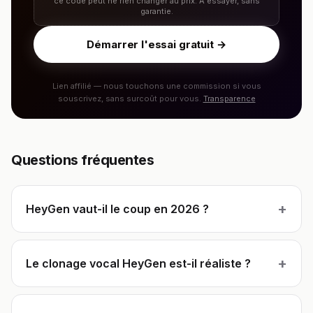
ce code peut ne rien changer au prix. À essayer, sans
garantie.
Démarrer l'essai gratuit →
Lien affilié — nous touchons une commission si vous
souscrivez, sans surcoût pour vous.
Transparence
Questions fréquentes
+
HeyGen vaut-il le coup en 2026 ?
+
Le clonage vocal HeyGen est-il réaliste ?