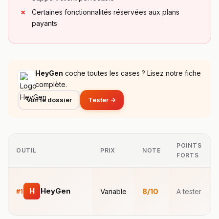
Certaines fonctionnalités réservées aux plans
payants
HeyGen
coche toutes les cases ? Lisez notre fiche
complète.
Voir le dossier
Tester →
POINTS
OUTIL
PRIX
NOTE
FORTS
H
HeyGen
Variable
8/10
#1
A tester