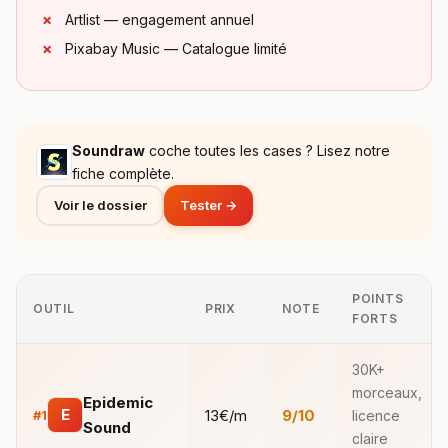
Artlist — engagement annuel
Pixabay Music — Catalogue limité
Soundraw
coche toutes les cases ? Lisez notre
fiche complète.
Voir le dossier
Tester →
POINTS
OUTIL
PRIX
NOTE
FORTS
30K+
morceaux,
Epidemic
E
13€/m
9/10
#1
licence
Sound
claire