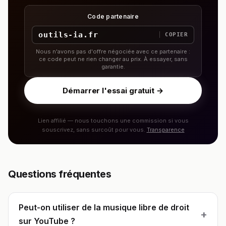
Code partenaire
outils-ia.fr
COPIER
Nous n'avons pas d'offre négociée avec ce partenaire :
ce code peut ne rien changer au prix. À essayer, sans
garantie.
Démarrer l'essai gratuit →
Lien affilié — nous touchons une commission si vous
souscrivez, sans surcoût pour vous.
Transparence
Questions fréquentes
Peut-on utiliser de la musique libre de droit
+
sur YouTube ?