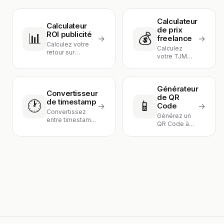
Calculateur
Calculateur
de prix
ROI publicité
📊
💰
→
freelance
→
Calculez votre
Calculez
retour sur
votre TJM
investissement
idéal en
publicitaire :
fonction de
budg
vos charges
Générateur
et objec
Convertisseur
de QR
de timestamp
🕐
📱
→
Code
→
Convertissez
Générez un
entre timestamp
QR Code à
Unix et date
partir d'un
humaine dans
texte ou
les d
d'une URL.
Télécha