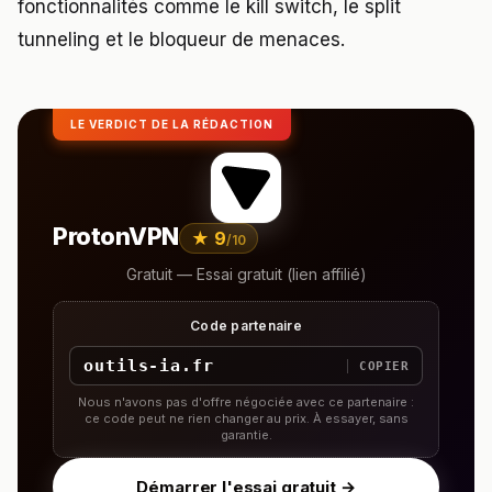
fonctionnalités comme le kill switch, le split
tunneling et le bloqueur de menaces.
LE VERDICT DE LA RÉDACTION
ProtonVPN
★ 9
/10
Gratuit — Essai gratuit (lien affilié)
Code partenaire
outils-ia.fr
COPIER
Nous n'avons pas d'offre négociée avec ce partenaire :
ce code peut ne rien changer au prix. À essayer, sans
garantie.
Démarrer l'essai gratuit →