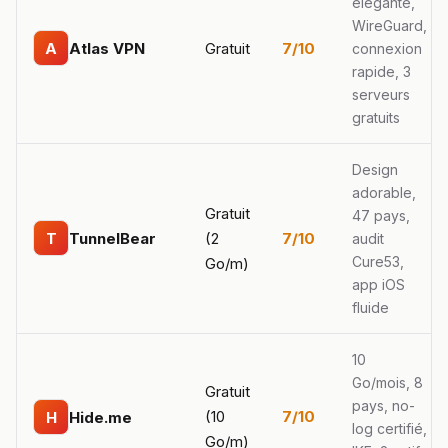
élégante,
WireGuard,
A
Atlas VPN
Gratuit
7/10
connexion
rapide, 3
serveurs
gratuits
Design
adorable,
Gratuit
47 pays,
T
TunnelBear
(2
7/10
audit
Cure53,
Go/m)
app iOS
fluide
10
Go/mois, 8
Gratuit
pays, no-
(10
7/10
H
Hide.me
log certifié,
Go/m)