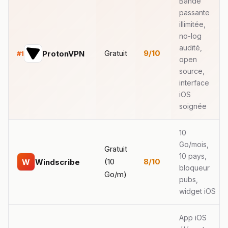
Bande
passante
illimitée,
no-log
audité,
Gratuit
9/10
ProtonVPN
#1
open
source,
interface
iOS
soignée
10
Go/mois,
Gratuit
10 pays,
(10
8/10
W
Windscribe
bloqueur
Go/m)
pubs,
widget iOS
App iOS